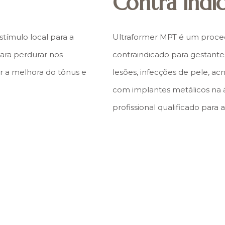
Contra indi
tímulo local para a
Ultraformer MPT é um proced
ara perdurar nos
contraindicado para gestantes
r a melhora do tônus e
lesões, infecções de pele, a
com implantes metálicos na á
profissional qualificado para 