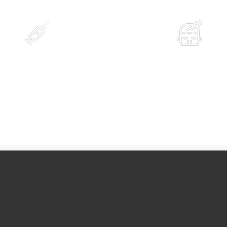
Anestesia
Resultados
nestesia tópica local
O pico de ação
aproximadamente n
2° semana após o
procedimento