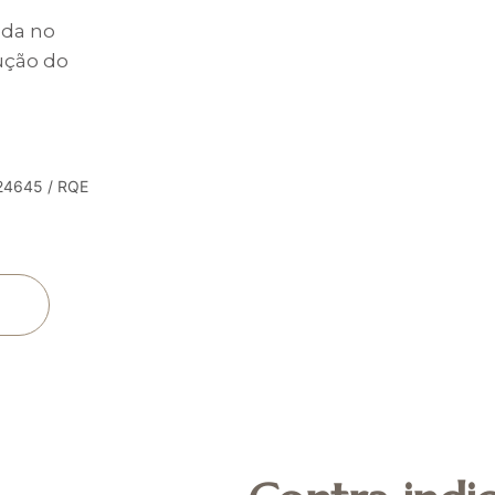
ada no
ução do
4645 / RQE