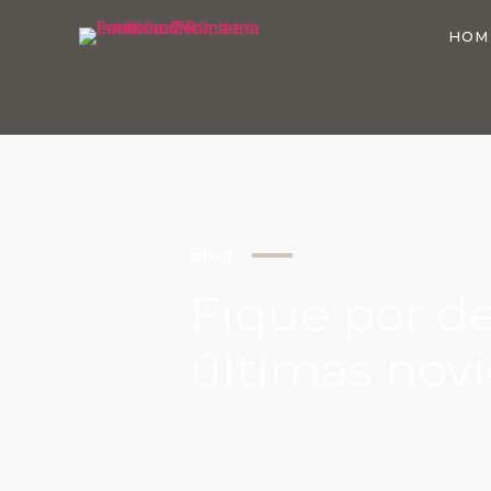
HOM
Blog
Fique por d
últimas nov