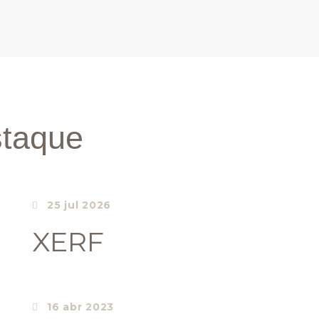
taque
25 jul 2026
XERF
16 abr 2023