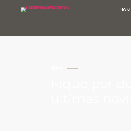
HOM
Blog
Fique por d
últimas nov