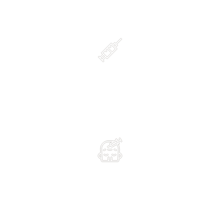
Anestesia
sem anestesia
Resultados
pico de ação aproximadamente na 2°
semana após o procedimento