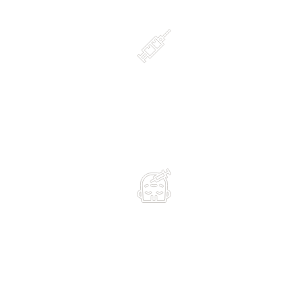
Anestesia
anestesia tópica local
Resultados
resultado gradativo, pode ser abservado
após 7 dias